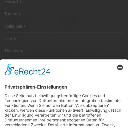
Fußball
Turnen
Volleyball
Dart
Theater
SG Shop
Sponsoren
Kontakt
Social Media