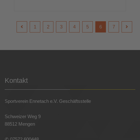
1
2
3
4
5
6
7
Kontakt
Sportverein Ennetach e.V. Geschäftsstelle
Schweizer Weg 9
88512 Mengen
✆ 07572 600448