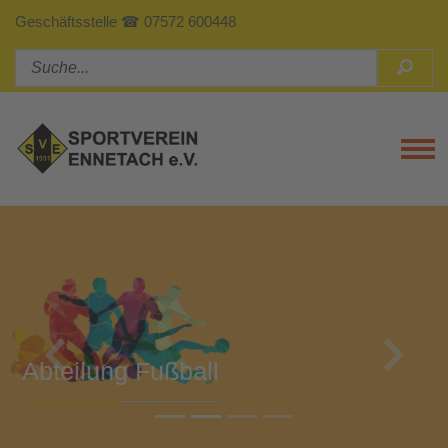
Geschäftsstelle ☎ 07572 600448
Tog
Previous
Next
Abteilung Turnen