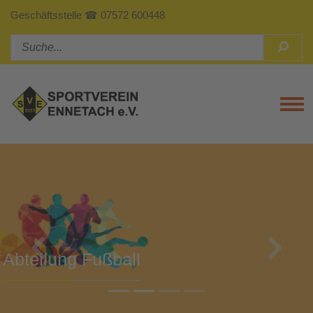
Geschäftsstelle ☎ 07572 600448
Tog
Previous
Next
Abteilung Turnen