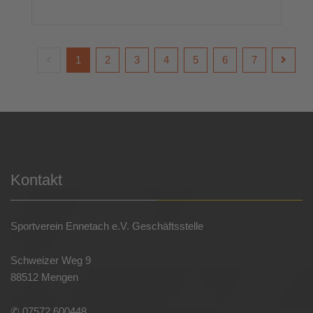
1
2
3
4
5
6
7
Kontakt
Sportverein Ennetach e.V. Geschäftsstelle
Schweizer Weg 9
88512 Mengen
✆ 07572 600448