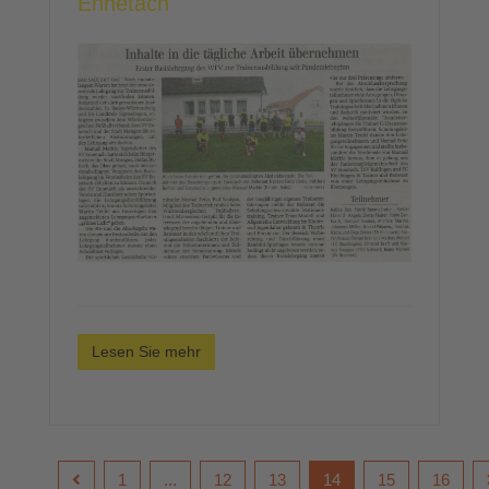
Ennetach
Lesen Sie mehr
1
...
12
13
14
15
16