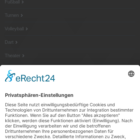
Fußball
Turnen
Volleyball
Dart
Theater
SG Shop
Sponsoren
Kontakt
Social Media