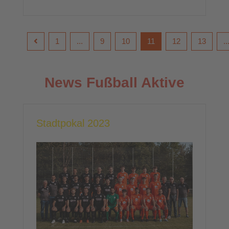
1
...
9
10
11
12
13
..
News Fußball Aktive
Stadtpokal 2023