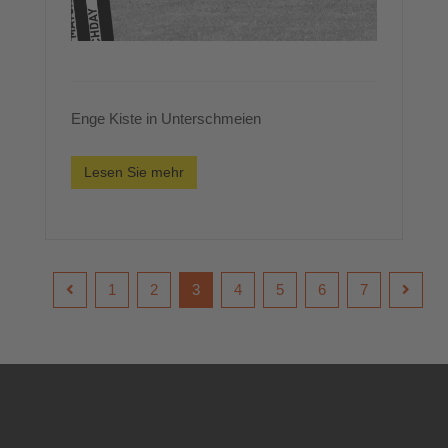
Enge Kiste in Unterschmeien
Lesen Sie mehr
1
2
3
4
5
6
7