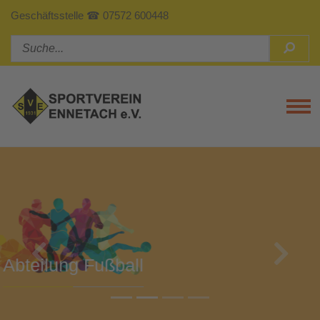
Geschäftsstelle ☎ 07572 600448
Tog
Previous
Next
Abteilung Turnen