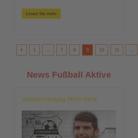
Lesen Sie mehr
1
...
7
8
9
10
11
...
News Fußball Aktive
Verabschiedung Michi Beck