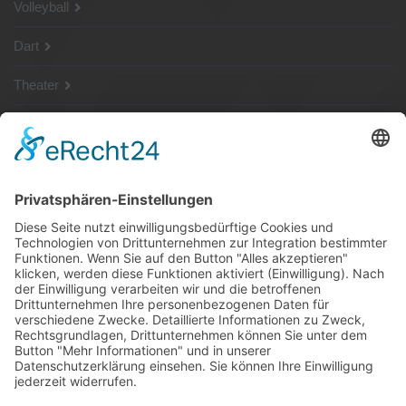
Volleyball
Dart
Theater
SG Shop
Sponsoren
Kontakt
Social Media
Rechtliches