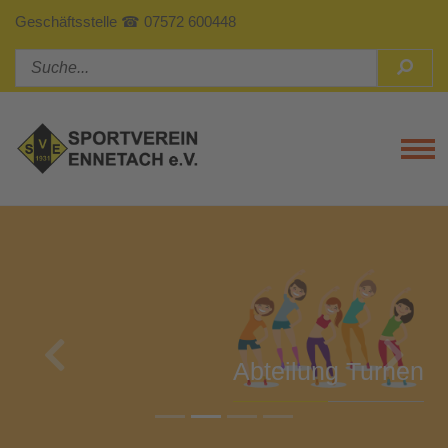
Geschäftsstelle ☎ 07572 600448
Tog
Previous
Next
Abteilung Turnen