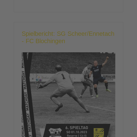
Spielbericht: SG Scheer/Ennetach
- FC Blochingen