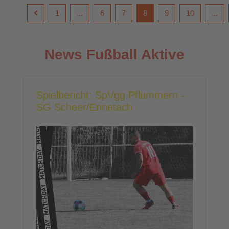
1
...
6
7
8
9
10
...
News Fußball Aktive
Spielbericht: SpVgg Pflummern -
SG Scheer/Ennetach