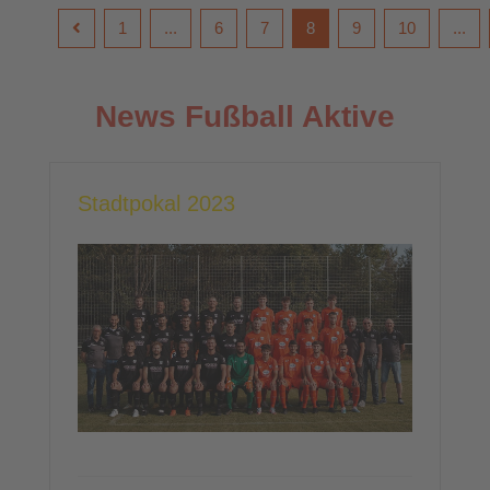
1
...
6
7
8
9
10
...
News Fußball Aktive
Stadtpokal 2023