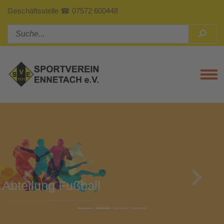
Geschäftsstelle ☎ 07572 600448
Tog
Previous
Next
Abteilung Turnen