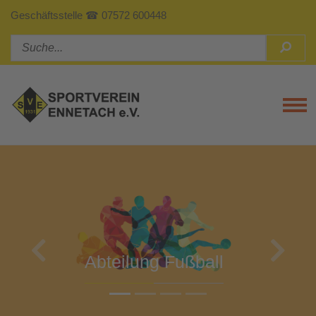
Geschäftsstelle ☎ 07572 600448
Tog
Previous
Next
Abteilung Turnen