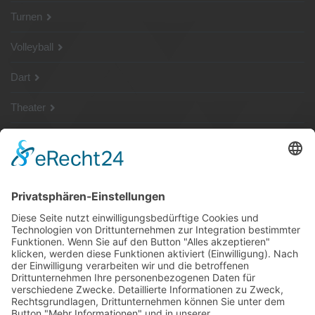
Turnen
Volleyball
Dart
Theater
SG Shop
Sponsoren
Kontakt
Social Media