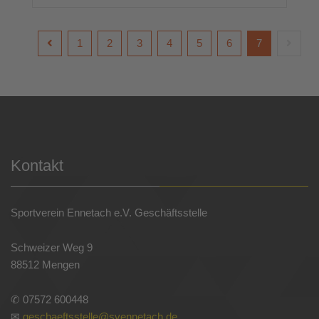
1
2
3
4
5
6
7
Kontakt
Sportverein Ennetach e.V. Geschäftsstelle
Schweizer Weg 9
88512 Mengen
✆ 07572 600448
✉
geschaeftsstelle@svennetach.de