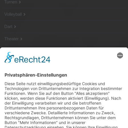
Turnen
Volleyball
Dart
Theater
SG Shop
Sponsoren
Kontakt
Social Media