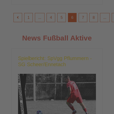
1
...
4
5
6
7
8
...
News Fußball Aktive
Spielbericht: SpVgg Pflummern -
SG Scheer/Ennetach