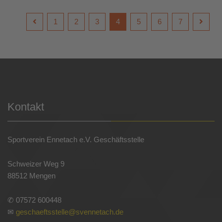
1
2
3
4
5
6
7
Kontakt
Sportverein Ennetach e.V. Geschäftsstelle
Schweizer Weg 9
88512 Mengen
✆ 07572 600448
✉
geschaeftsstelle@svennetach.de