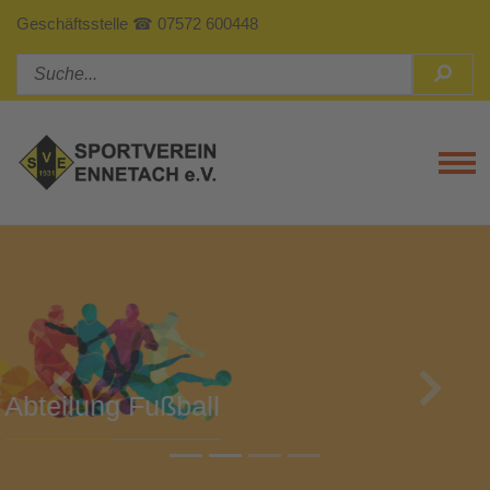
Geschäftsstelle ☎ 07572 600448
Tog
Previous
Next
Abteilung Turnen