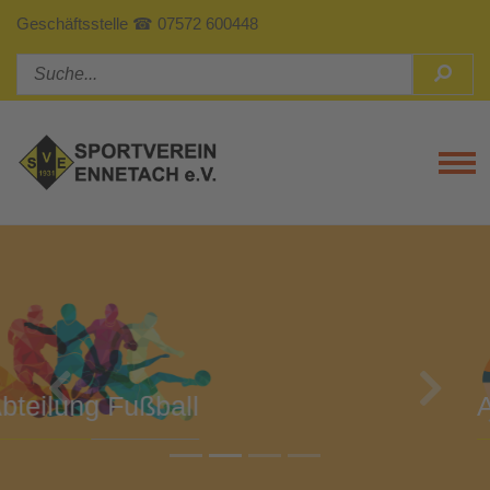
Geschäftsstelle ☎ 07572 600448
Tog
Previous
Next
Abteilung Turnen