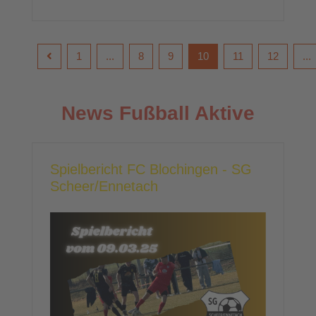
1
...
8
9
10
11
12
...
News Fußball Aktive
Spielbericht FC Blochingen - SG
Scheer/Ennetach