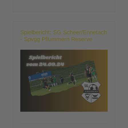
Spielbericht: SG Scheer/Ennetach
- Spvgg Pflummern Reserve