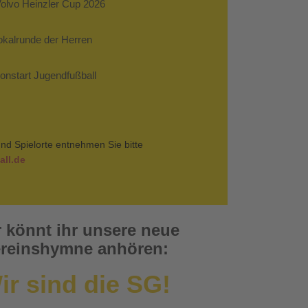
Volvo Heinzler Cup 2026
Pokalrunde der Herren
sonstart Jugendfußball
nd Spielorte entnehmen Sie bitte
ll.de
r könnt ihr unsere neue
reinshymne anhören:
ir sind die SG!