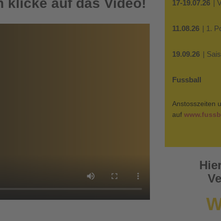
 klicke auf das Video!
17-19.07.26
| 
11.08.26
| 1. 
19.09.26
| Sai
Fussball
Anstosszeiten u
auf
www.fussba
Hie
Ve
W