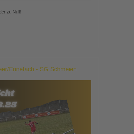
er zu Null!
heer/Ennetach - SG Schmeien