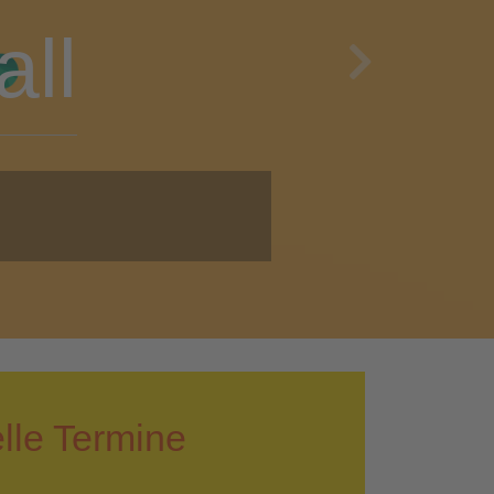
en
Next
i!
lle Termine