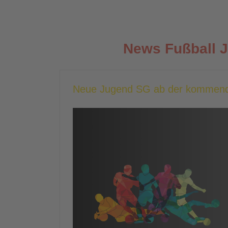
News Fußball 
Neue Jugend SG ab der kommend