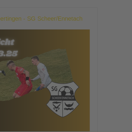
bertingen - SG Scheer/Ennetach