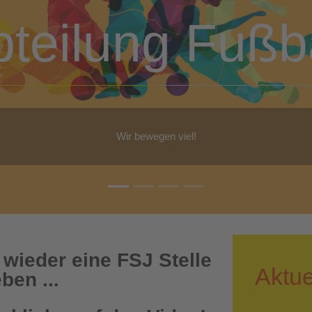
bteilung Turn
b Yoga, Step-Aerobic, Gymnastik, Walking - für jeden ist etwas dabe
 wieder eine FSJ Stelle
Aktue
ben ...