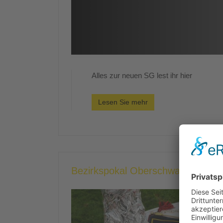
Alles zur neuen SG lest ihr hier
Lesen Sie mehr
Bezirkspokal Oberschwaben