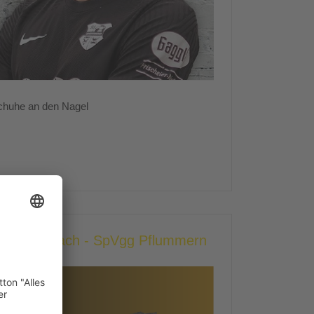
chuhe an den Nagel
heer/Ennetach - SpVgg Pflummern