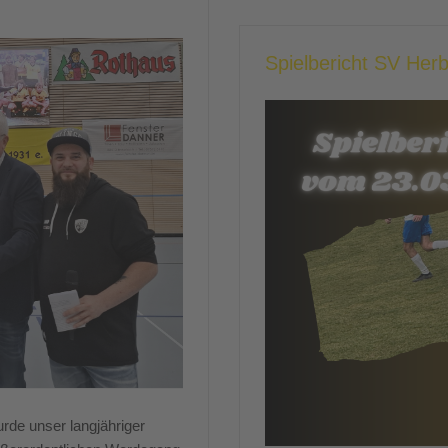
Spielbericht SV Her
rde unser langjähriger