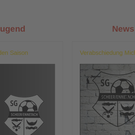
Jugend
News 
en Saison
Verabschiedung Mic