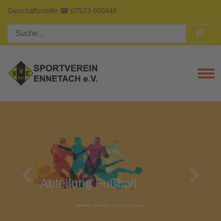
Geschäftsstelle ☎ 07572 600448
Tog
Previous
Next
Abteilung Turnen