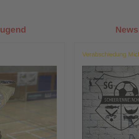
Jugend
News 
Verabschiedung Mic