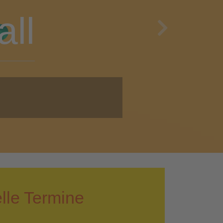
en
Next
i!
lle Termine