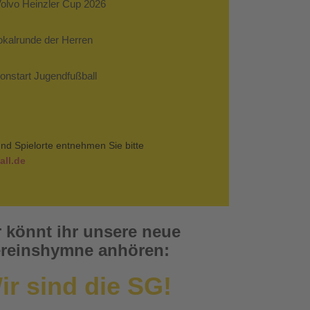
Volvo Heinzler Cup 2026
Pokalrunde der Herren
sonstart Jugendfußball
nd Spielorte entnehmen Sie bitte
ll.de
r könnt ihr unsere neue
reinshymne anhören:
ir sind die SG!