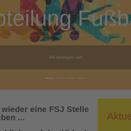
bteilung Turn
b Yoga, Step-Aerobic, Gymnastik, Walking - für jeden ist etwas dabe
 wieder eine FSJ Stelle
Aktue
ben ...