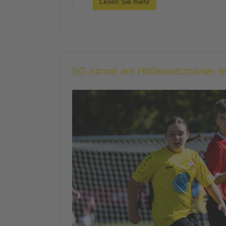
Lesen Sie mehr
SG nimmt am Höfleswetzturnier te