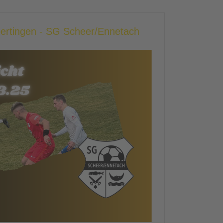
bertingen - SG Scheer/Ennetach