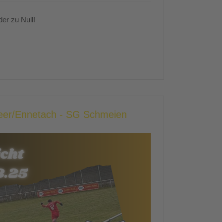
er zu Null!
heer/Ennetach - SG Schmeien