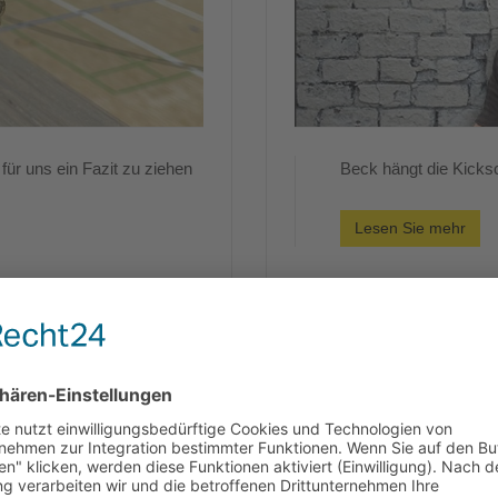
 für uns ein Fazit zu ziehen
Beck hängt die Kicks
Lesen Sie mehr
ich bestanden!
Spielbericht SG Sc