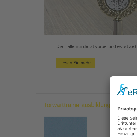
Die Hallenrunde ist vorbei und es ist Zeit
Lesen Sie mehr
Torwarttrainerausbildung erfolgre