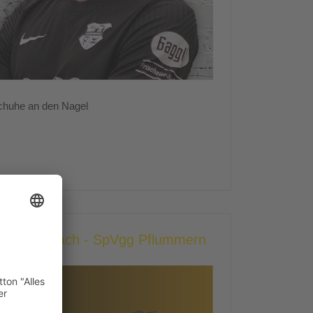
chuhe an den Nagel
heer/Ennetach - SpVgg Pflummern