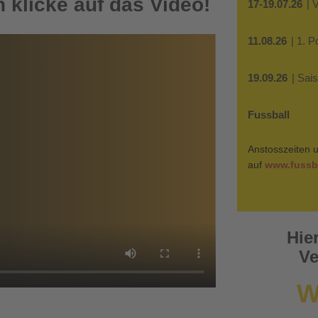
 klicke auf das Video!
17-19.07.26
| 
11.08.26
| 1. 
19.09.26
| Sai
Fussball
Anstosszeiten u
auf
www.fussba
Hie
Ve
W