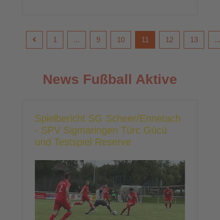
1
...
9
10
11
12
13
..
News Fußball Aktive
Spielbericht SG Scheer/Ennetach
- SPV Sigmaringen Türc Gücü
und Testspiel Reserve