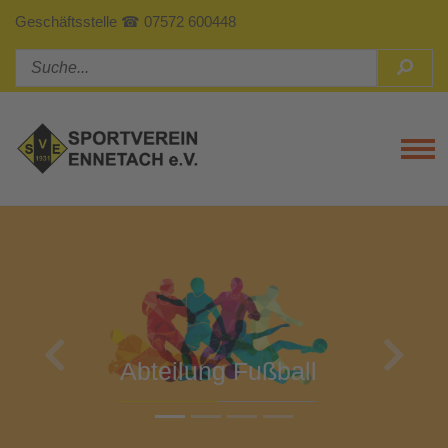
Geschäftsstelle ☎ 07572 600448
Tog
Previous
Next
Abteilung Turnen