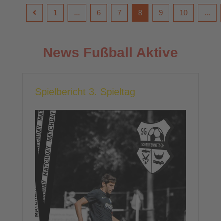
1
...
6
7
8
9
10
...
News Fußball Aktive
Spielbericht 3. Spieltag