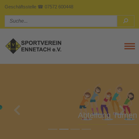
Geschäftsstelle ☎ 07572 600448
Tog
Previous
Next
Abteilung Turnen