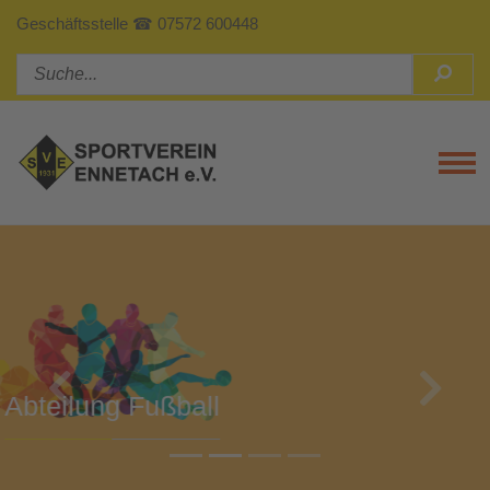
Geschäftsstelle ☎ 07572 600448
Tog
Previous
Next
Abteilung Turnen