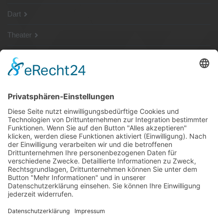
Dart
Theater
SG Shop
Sponsoren
Kontakt
Social Media
Rechtliches