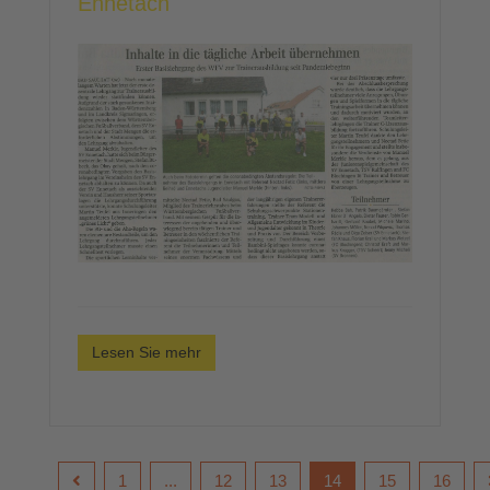
Ennetach
Lesen Sie mehr
1
...
12
13
14
15
16