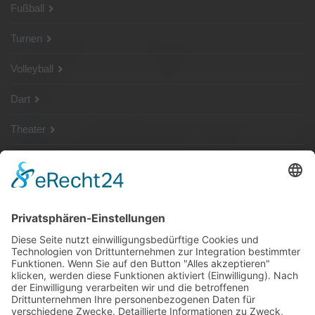
Fußball
Turnen
Volleyball
Dart
Theater
SG Shop
Sponsoren
Kontakt
Social Media