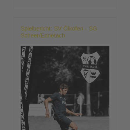
Spielbericht: SV Ölkofen - SG
Scheer/Ennetach