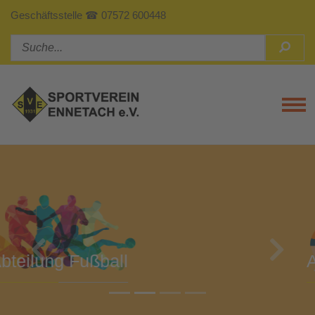
Geschäftsstelle ☎ 07572 600448
Tog
Previous
Next
Abteilung Turnen