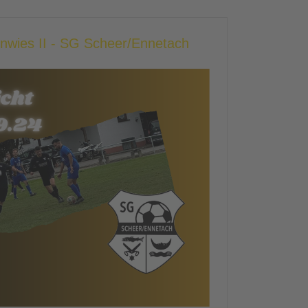
enwies II - SG Scheer/Ennetach