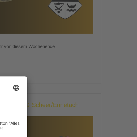
ehr von diesem Wochenende
rach II - SG Scheer/Ennetach