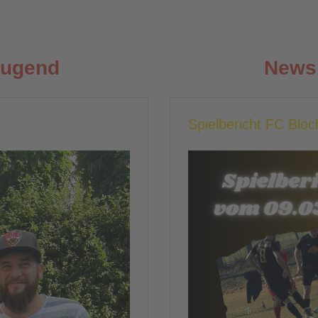
Jugend
News 
Spielbericht FC Blo