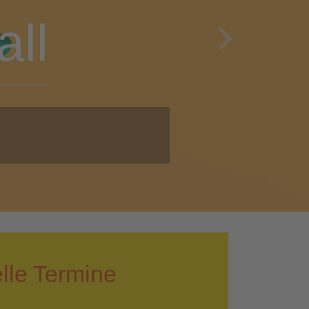
en
Next
i!
lle Termine