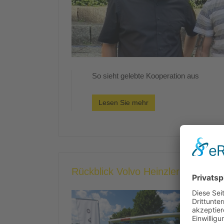
So sieht gelebte Kooperation aus
Lesen Sie mehr
Rückblick Volvo Heinzler Cup