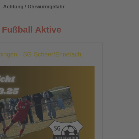
Achtung ! Ohrwurmgefahr
Fußball Aktive
chingen - SG Scheer/Ennetach