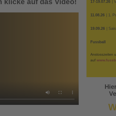
 klicke auf das Video!
17-19.07.26
| 
11.08.26
| 1. 
19.09.26
| Sai
Fussball
Anstosszeiten u
auf
www.fussba
Hie
Ve
W