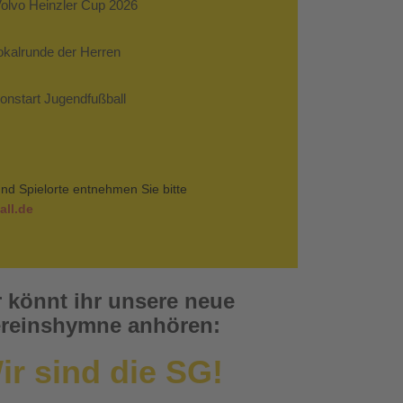
Volvo Heinzler Cup 2026
Pokalrunde der Herren
sonstart Jugendfußball
nd Spielorte entnehmen Sie bitte
ll.de
r könnt ihr unsere neue
reinshymne anhören:
ir sind die SG!