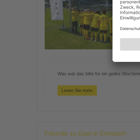
Was war das bitte für ein geiles Woche
Lesen Sie mehr
Freunde zu Gast in Ennetach