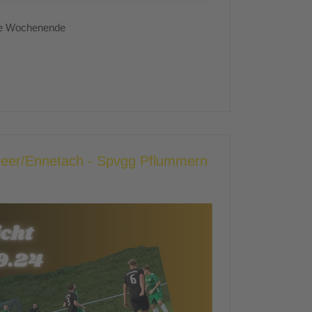
te Wochenende
heer/Ennetach - Spvgg Pflummern