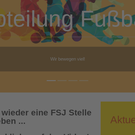
bteilung Turn
b Yoga, Step-Aerobic, Gymnastik, Walking - für jeden ist etwas dabe
 wieder eine FSJ Stelle
Aktue
ben ...