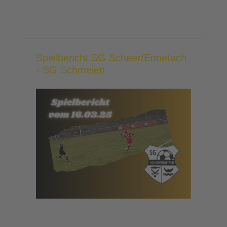
Spielbericht SG Scheer/Ennetach
- SG Schmeien