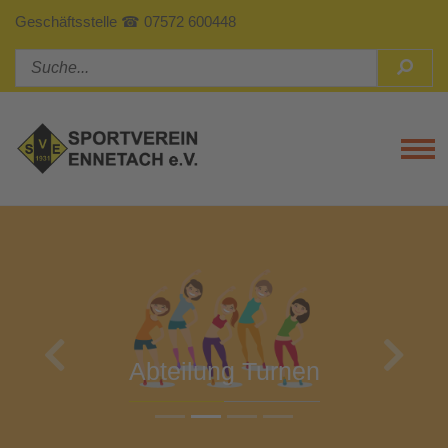
Geschäftsstelle ☎ 07572 600448
Tog
Previous
Next
Abteilung Turnen