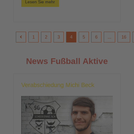
Lesen Sie mehr
1
2
3
4
5
6
...
16
News Fußball Aktive
Verabschiedung Michi Beck