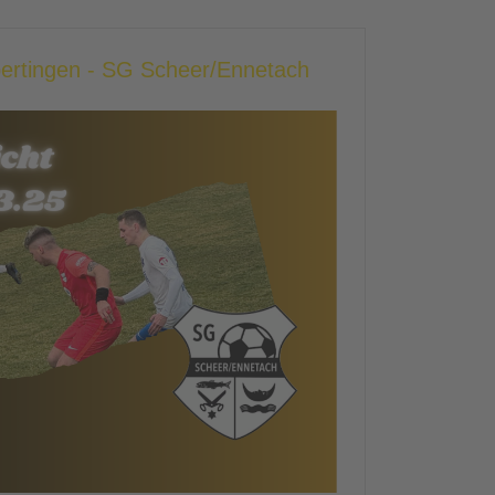
bertingen - SG Scheer/Ennetach