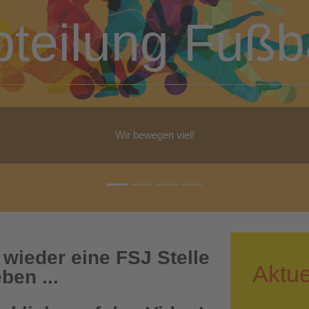
bteilung Turn
b Yoga, Step-Aerobic, Gymnastik, Walking - für jeden ist etwas dabe
 wieder eine FSJ Stelle
Aktue
ben ...