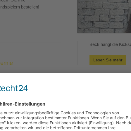
dspielern bestellen!
Beck hängt die Kicks
Lesen Sie mehr
demie
Spielbericht SG Sc