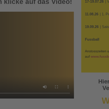
 klicke auf das Video!
17-19.07.26
| 
11.08.26
| 1. 
19.09.26
| Sai
Fussball
Anstosszeiten u
auf
www.fussba
Hie
Ve
W