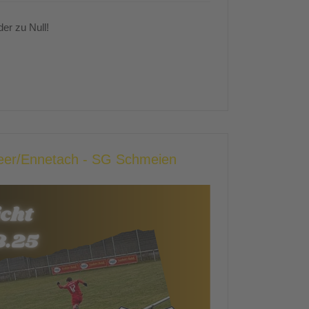
er zu Null!
heer/Ennetach - SG Schmeien