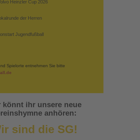
Volvo Heinzler Cup 2026
Pokalrunde der Herren
sonstart Jugendfußball
nd Spielorte entnehmen Sie bitte
ll.de
r könnt ihr unsere neue
reinshymne anhören:
ir sind die SG!