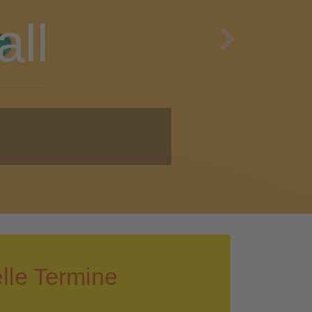
en
Next
i!
lle Termine