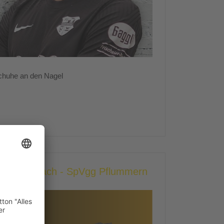
chuhe an den Nagel
heer/Ennetach - SpVgg Pflummern