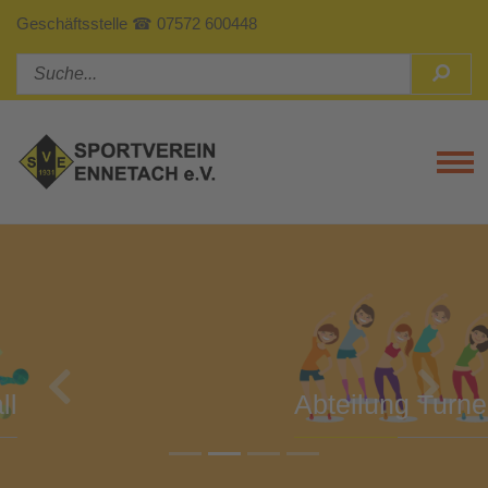
Geschäftsstelle ☎ 07572 600448
Tog
Previous
Next
Abteilung Turnen