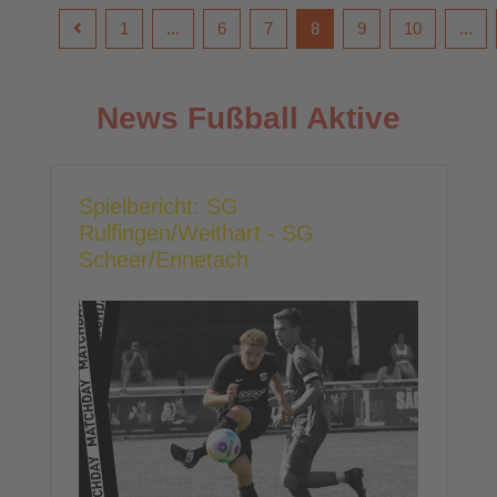
1
...
6
7
8
9
10
...
News Fußball Aktive
Spielbericht: SG
Rulfingen/Weithart - SG
Scheer/Ennetach