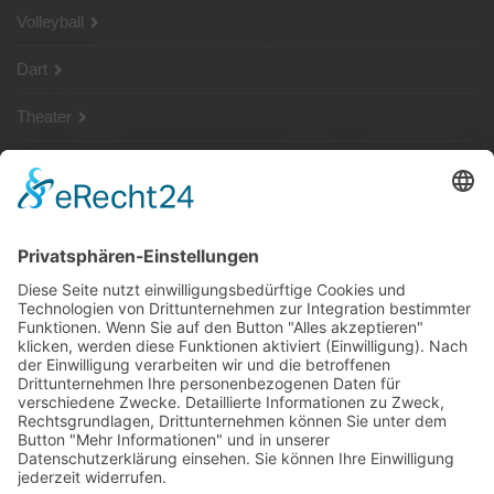
Volleyball
Dart
Theater
SG Shop
Sponsoren
Kontakt
Social Media
Rechtliches