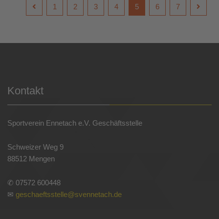
1
2
3
4
5
6
7
Kontakt
Sportverein Ennetach e.V. Geschäftsstelle
Schweizer Weg 9
88512 Mengen
✆ 07572 600448
✉
geschaeftsstelle@svennetach.de