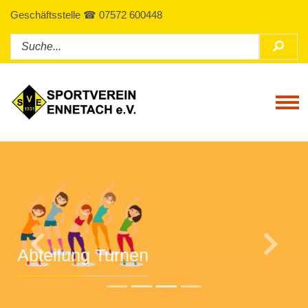
Geschäftsstelle ☎ 07572 600448
Tog
Previous
Next
Abteilung Volleyball