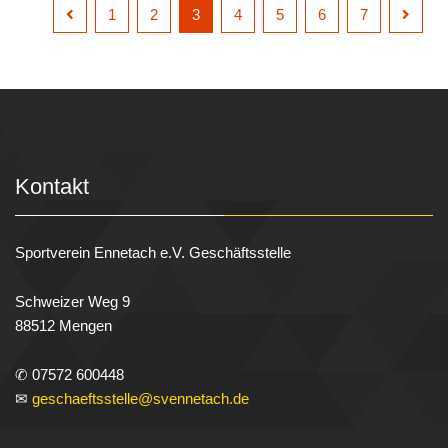
1
2
3
4
5
6
7
Kontakt
Sportverein Ennetach e.V. Geschäftsstelle
Schweizer Weg 9
88512 Mengen
✆ 07572 600448
✉
geschaeftsstelle@svennetach.de