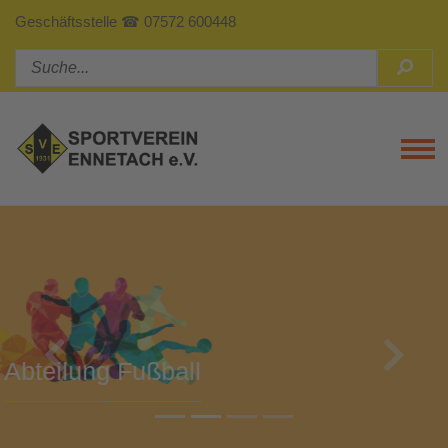
Geschäftsstelle ☎ 07572 600448
Tog
Previous
Next
Abteilung Turnen