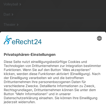
Volleyball
Dart
Theater
SG Shop
Sponsoren
Kontakt
Social Media
Rechtliches