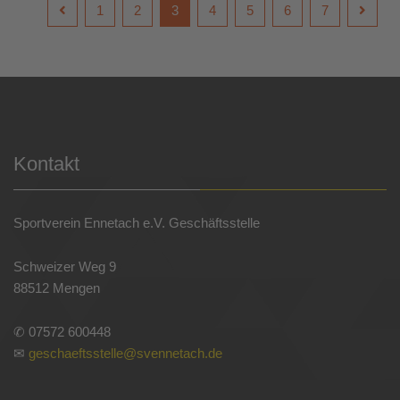
1
2
3
4
5
6
7
Kontakt
Sportverein Ennetach e.V. Geschäftsstelle
Schweizer Weg 9
88512 Mengen
✆ 07572 600448
✉
geschaeftsstelle@svennetach.de