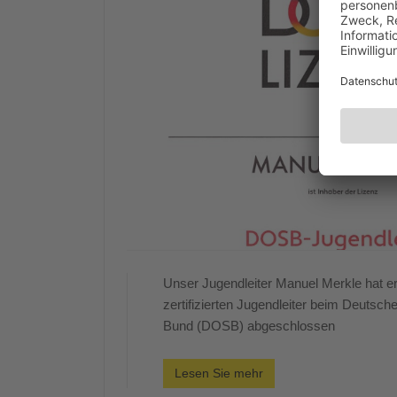
Unser Jugendleiter Manuel Merkle hat er
zertifizierten Jugendleiter beim Deutsc
Bund (DOSB) abgeschlossen
Lesen Sie mehr