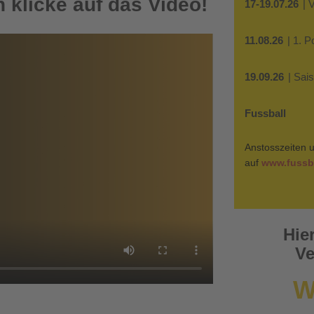
 klicke auf das Video!
17-19.07.26
| 
11.08.26
| 1. 
19.09.26
| Sai
Fussball
Anstosszeiten u
auf
www.fussba
Hie
Ve
W