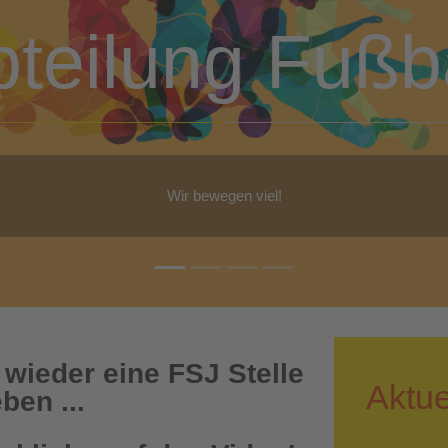
bteilung Turn
b Yoga, Step-Aerobic, Gymnastik, Walking - für jeden ist etwas dabe
 wieder eine FSJ Stelle
Aktue
ben ...