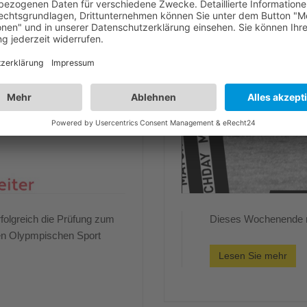
folgreich die Prüfung zum
Dieses Wochenende m
hen Olypmpischen Sport
Lesen Sie mehr