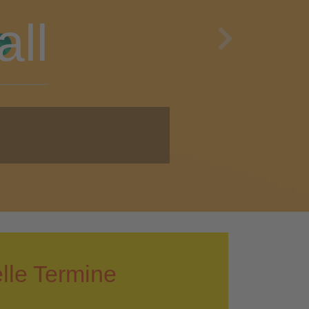
en
Next
i!
lle Termine