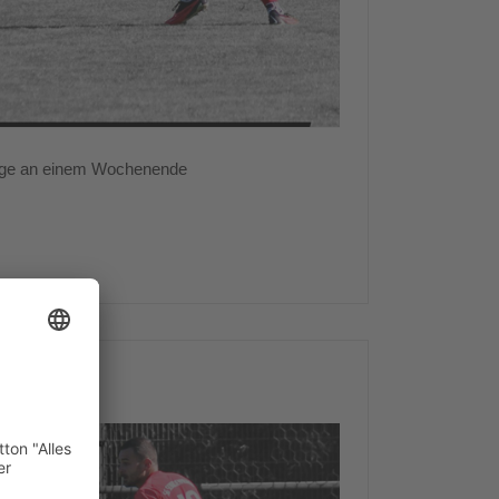
iege an einem Wochenende
 Spieltag