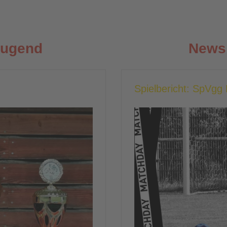
Jugend
News 
Spielbericht: SpVg