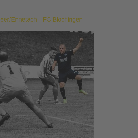
heer/Ennetach - FC Blochingen