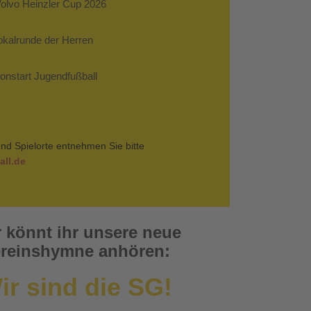
Volvo Heinzler Cup 2026
Pokalrunde der Herren
sonstart Jugendfußball
nd Spielorte entnehmen Sie bitte
ll.de
r könnt ihr unsere neue
reinshymne anhören:
ir sind die SG!