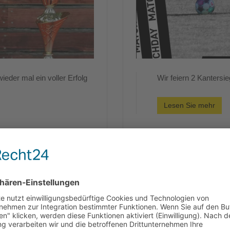
ieder mal ein voller Erfolg
Wir feiern 2 Kanters
Lesen Sie mehr
Lizenz
Spieltagsvorschau 7.