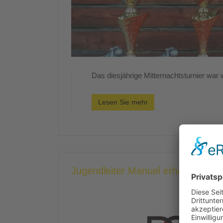
Das diesjährige Mitternachtsturnier war w
Lesen Sie mehr
Jugendleiter Manuel erhält DOSB 