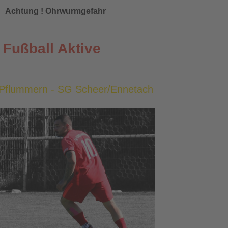
Achtung ! Ohrwurmgefahr
Fußball Aktive
g Pflummern - SG Scheer/Ennetach