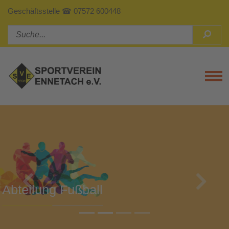
Geschäftsstelle ☎ 07572 600448
Tog
Previous
Next
Abteilung Turnen