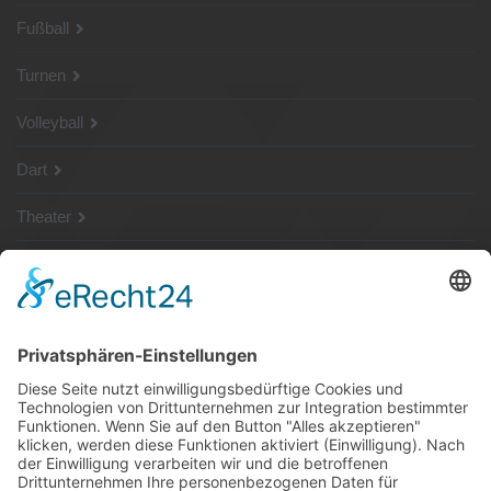
Fußball
Turnen
Volleyball
Dart
Theater
SG Shop
Sponsoren
Kontakt
Social Media