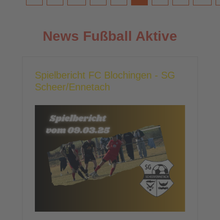
News Fußball Aktive
Spielbericht FC Blochingen - SG
Scheer/Ennetach