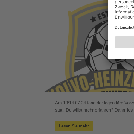
Am 13/14.07.24 fand der legendäre Volv
statt. Du willst mehr erfahren? Dann lies
Lesen Sie mehr