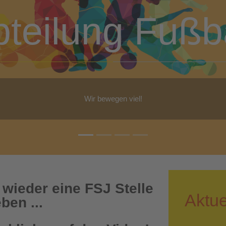
bteilung Turn
b Yoga, Step-Aerobic, Gymnastik, Walking - für jeden ist etwas dabe
 wieder eine FSJ Stelle
Aktue
ben ...