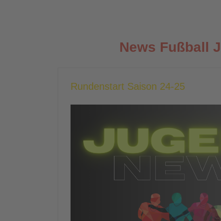
News Fußball 
Rundenstart Saison 24-25