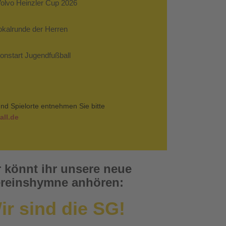
Volvo Heinzler Cup 2026
Pokalrunde der Herren
sonstart Jugendfußball
nd Spielorte entnehmen Sie bitte
ll.de
r könnt ihr unsere neue
reinshymne anhören:
ir sind die SG!