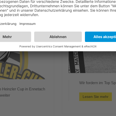
Wir fordern im Top Sp
o Heinzler Cup in Ennetach
 weiter
Lesen Sie mehr