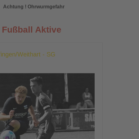
Achtung ! Ohrwurmgefahr
Fußball Aktive
fingen/Weithart - SG