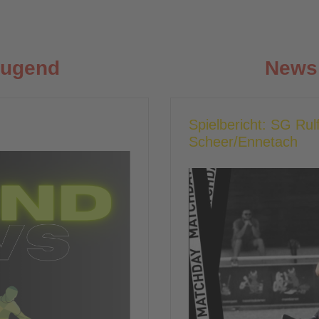
Jugend
News 
Spielbericht: SG Rul
Scheer/Ennetach