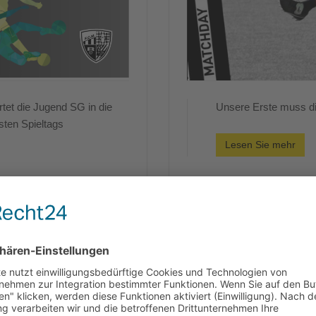
et die Jugend SG in die
Unsere Erste muss di
sten Spieltags
Lesen Sie mehr
Spieltagsvorschau 5.