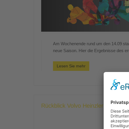
Am Wochenende rund um den 14.09 start
neue Saison. Hier die Ergebnisse des er
Lesen Sie mehr
Rückblick Volvo Heinzler Cup