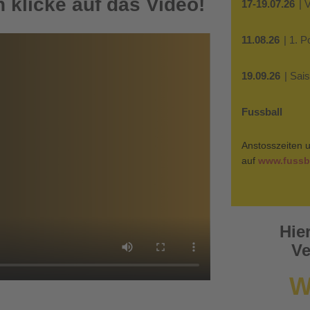
 klicke auf das Video!
17-19.07.26
| 
11.08.26
| 1. 
19.09.26
| Sai
Fussball
Anstosszeiten u
auf
www.fussba
Hie
Ve
W