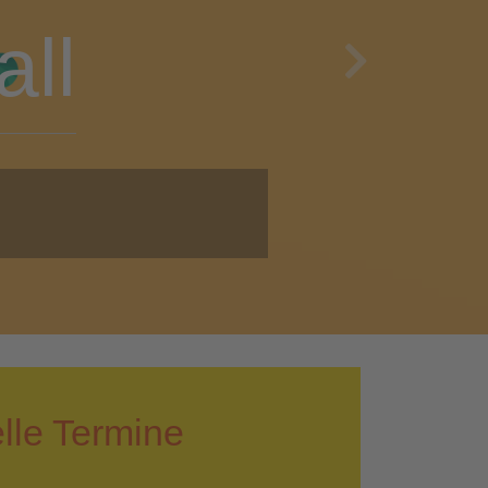
en
Next
i!
lle Termine