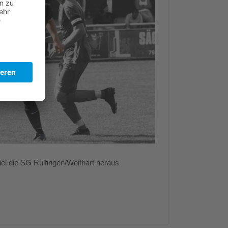
iel die SG Rulfingen/Weithart heraus