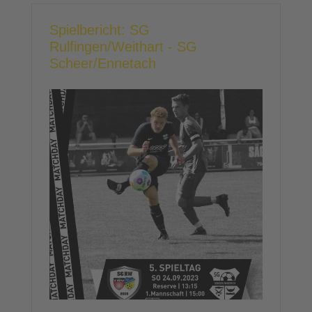
Spielbericht: SG
Rulfingen/Weithart - SG
Scheer/Ennetach