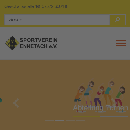
Geschäftsstelle ☎ 07572 600448
Tog
Previous
Next
Abteilung Turnen