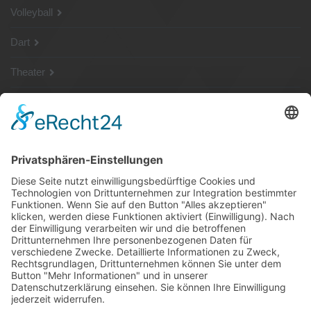
Volleyball
Dart
Theater
SG Shop
Sponsoren
Kontakt
Social Media
Rechtliches