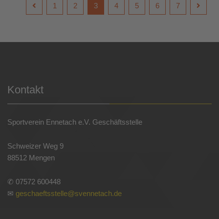
1
2
3
4
5
6
7
Kontakt
Sportverein Ennetach e.V. Geschäftsstelle
Schweizer Weg 9
88512 Mengen
✆ 07572 600448
✉
geschaeftsstelle@svennetach.de