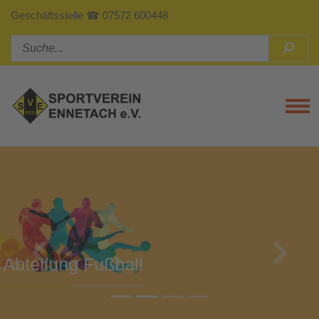
Geschäftsstelle ☎ 07572 600448
Tog
Previous
Next
Abteilung Turnen