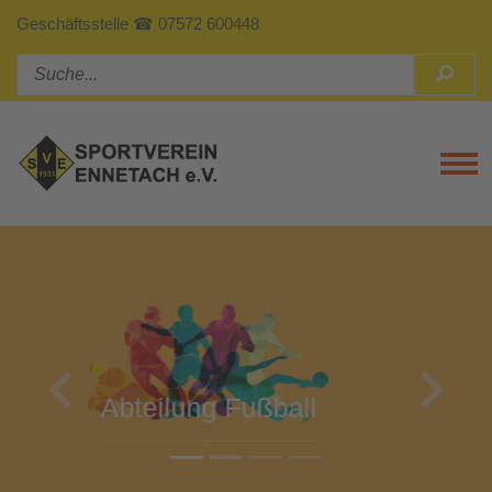
Geschäftsstelle ☎ 07572 600448
Tog
Previous
Next
Abteilung Turnen