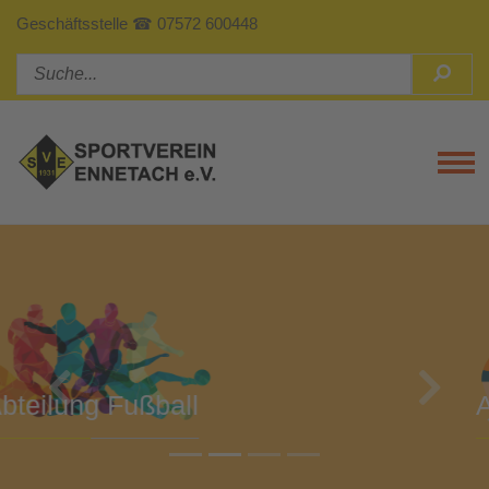
Geschäftsstelle ☎ 07572 600448
Tog
Previous
Next
Abteilung Turnen