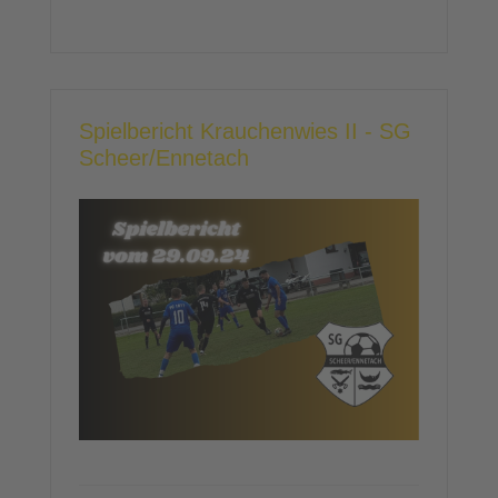
Spielbericht Krauchenwies II - SG
Scheer/Ennetach