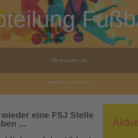
bteilung Turn
b Yoga, Step-Aerobic, Gymnastik, Walking - für jeden ist etwas dabe
 wieder eine FSJ Stelle
Aktue
ben ...