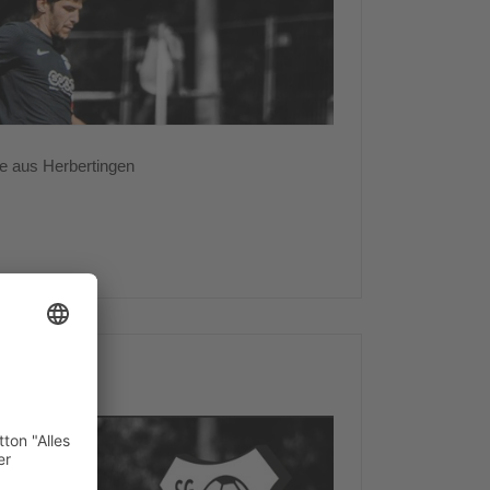
te aus Herbertingen
 Spieltag