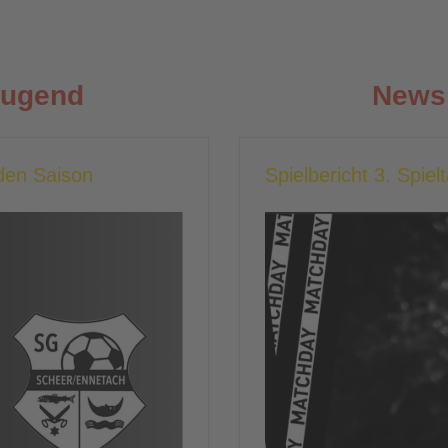
Jugend
News 
en Saison
Spielbericht 3. Spiel