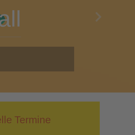
en
Next
i!
lle Termine