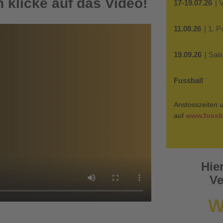
 klicke auf das Video!
17-19.07.26
| 
11.08.26
| 1. 
19.09.26
| Sai
Fussball
Anstosszeiten u
auf
www.fussba
Hie
Ve
W