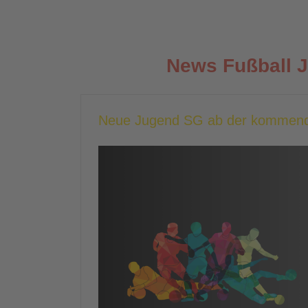
News Fußball 
Neue Jugend SG ab der kommend