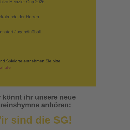
Volvo Heinzler Cup 2026
Pokalrunde der Herren
sonstart Jugendfußball
nd Spielorte entnehmen Sie bitte
ll.de
r könnt ihr unsere neue
reinshymne anhören:
ir sind die SG!