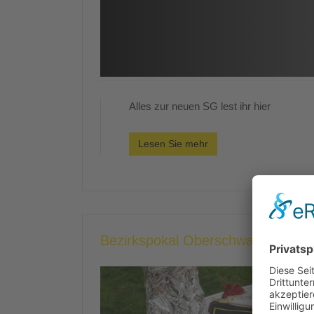
Alles zur neuen SG lest ihr hier
Lesen Sie mehr
Bezirkspokal Oberschwaben