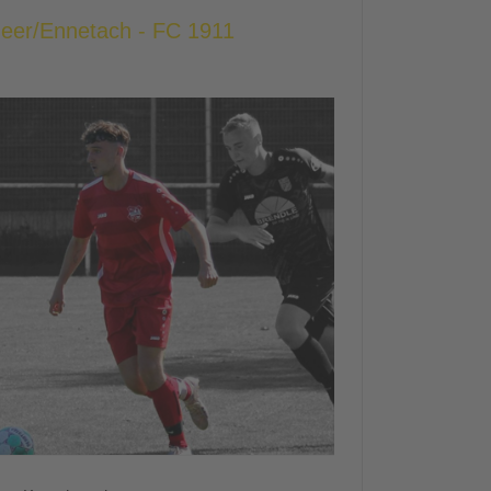
heer/Ennetach - FC 1911