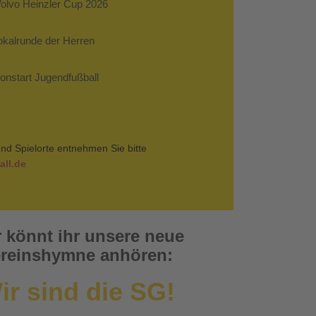
Volvo Heinzler Cup 2026
Pokalrunde der Herren
sonstart Jugendfußball
nd Spielorte entnehmen Sie bitte
ll.de
r könnt ihr unsere neue
reinshymne anhören:
ir sind die SG!