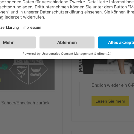
Endlich wieder ein 6
Lesen Sie mehr
G Scheer/Ennetach zurück