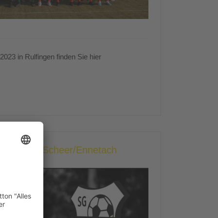
2023 in Rulfingen finden Sie hier
kofen - SG Scheer/Ennetach