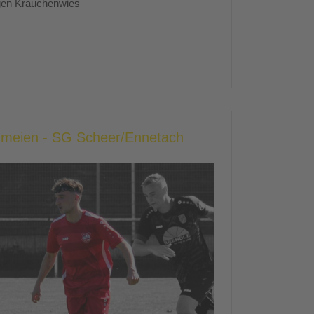
egen Krauchenwies
chmeien - SG Scheer/Ennetach