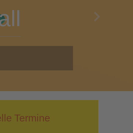
en
Next
i!
lle Termine