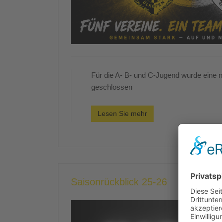
Für die A- B- und C-Jugend wurde eine 
geschlossen
Lesen Sie mehr
Saisonrückblick 25-26