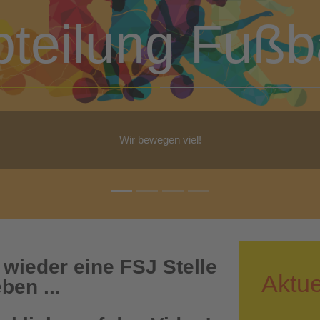
bteilung Turn
b Yoga, Step-Aerobic, Gymnastik, Walking - für jeden ist etwas dabe
 wieder eine FSJ Stelle
Aktue
ben ...