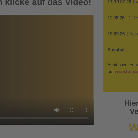
 klicke auf das Video!
17-19.07.26
| 
11.08.26
| 1. 
19.09.26
| Sai
Fussball
Anstosszeiten u
auf
www.fussba
Hie
Ve
W