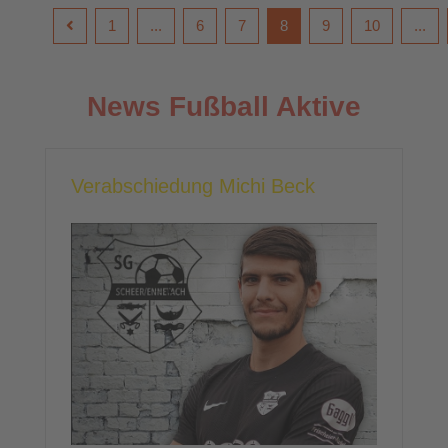
1
...
6
7
8
9
10
...
News Fußball Aktive
Verabschiedung Michi Beck