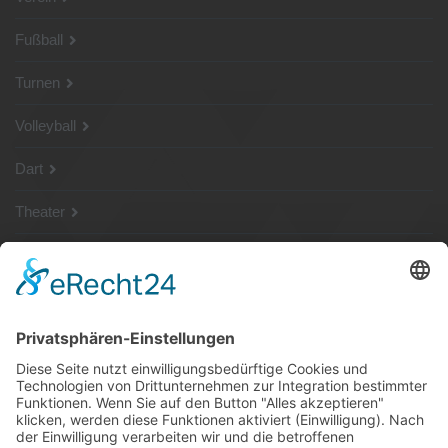
Fußball
Turnen
Volleyball
Dart
Theater
SG Shop
Sponsoren
Kontakt
Social Media